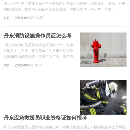
的，机构打造了专业全面的中医专长医师考试培训课程，采取线上、录播、直播
的授课方式，教学内容包括中医基础理论、中医诊断学、中药学、方剂...
时间： 2023-09-08 11:37
丹东消防设施操作员证怎么考
消防设施操作员是面向社会层面的人士，包括
全国机关、企业、事业等单位的从事自动消防
系统和自动消防系统，需要层面广泛。想考消
防设施操作员证书，需要了解所在地区的消防
时间： 2023-08-03 16:15
设施操作员考试要求和相关政策。可以通过
当...
丹东应急救援员职业资格证如何报考
丹东应急救援员职业资格证如何报考？考取应急救援员证可以到应急救援员网进