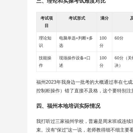
三、理论和实操考试难度对比
考试项
考试形式
满分
目
理论知
电脑单选+判断+多
100
60分
识
选
分
技能操
现场操作设备+口
100
60分（
作
述
分
决）
福州2023年我身边一批考的大概通过率在七
控制柜操作）错了直接不及格，这个要特别注
四、福州本地培训实际情况
我打听过三家福州学校，普遍是周末班或连续
束。没有“保过”这一说，老师教得细不细主要