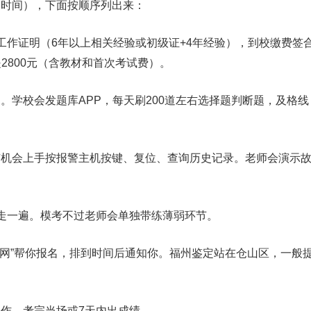
习时间），下面按顺序列出来：
工作证明（6年以上相关经验或初级证+4年经验），到校缴费签
是2800元（含教材和首次考试费）。
题。学校会发题库APP，每天刷200道左右选择题判断题，及格线
有机会上手按报警主机按键、复位、查询历史记录。老师会演示
走一遍。模考不过老师会单独带练薄弱环节。
试网”帮你报名，排到时间后通知你。福州鉴定站在仓山区，一般
操作。考完当场或7天内出成绩。