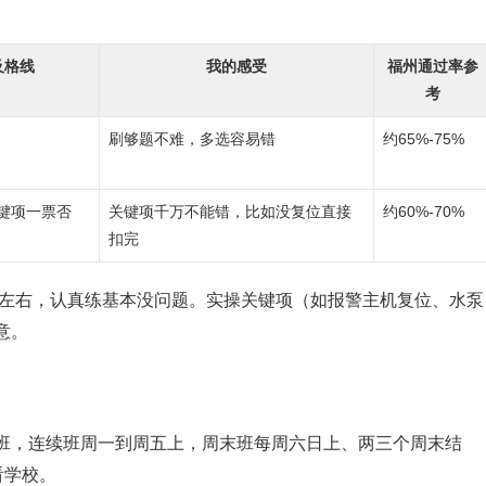
及格线
我的感受
福州通过率参
考
刷够题不难，多选容易错
约65%-75%
关键项一票否
关键项千万不能错，比如没复位直接
约60%-70%
扣完
成左右，认真练基本没问题。实操关键项（如报警主机复位、水泵
意。
班，连续班周一到周五上，周末班每周六日上、两三个周末结
看学校。