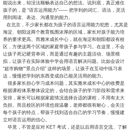
能说出来，却没法顺畅表达自己的想法。说到底，真正难住
孩子的，是 “语言运用能力”—— 把学到的词汇、语法，灵活
用到阅读、表达、沟通里的能力。
在北京，不少家长都在为孩子的语言运用能力犯愁，尤其是
海淀、朝阳这两个教育氛围浓厚的区域，家长对孩子能力培
养的要求更高。而雅米成长中心，就在海淀和朝阳都设有校
区，方便这两个区域的家庭带孩子参与学习。在这里，不会
让孩子死记硬背单词，而是通过有趣的主题活动、场景模
拟，让孩子在实际体验中学会用语言解决问题。比如会设计
“超市购物”“景点介绍” 这样的场景，让孩子在互动中练习表
达，慢慢把学到的东西变成自己能灵活用的能力。
很多家长担心学习成本问题，其实雅米成长中心的收费是
根据课程体系整体设定的，会结合孩子的学习阶段和需求来
安排，家长可以根据家庭情况选择合适的课程，不用有太大
负担。而且校区的环境也很温馨，老师都很有耐心，会关注
每个孩子的特点，帮孩子找到适合自己的学习节奏，慢慢建
立对语言运用的信心。
毕竟，不管是应对 KET 考试，还是以后用语言交流、了解