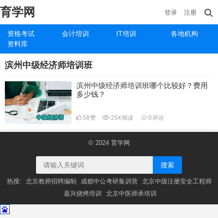
育学网
登录
注册
资格考试
会计培训
IT培训
各地机构
资料库
滨州中级经济师培训班
滨州中级经济师培训班哪个比较好？费用
多少钱？
58
赞
254
阅读
0
评论
© 2024
育学网
搜索
热搜:
北京教师招聘编制
成都中公考研集训营
北京中级注册安全工程师
嘉兴烧烤培训
北京中医师承培训