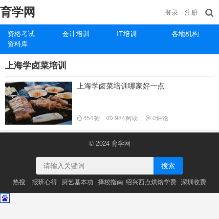
育学网
登录
注册
资格考试
会计培训
IT培训
各地机构
资料库
上海学卤菜培训
上海学卤菜培训哪家好一点
454
赞
984
阅读
0
评论
© 2024
育学网
搜索
热搜:
报班心得
厨艺基本功
择校指南​
绍兴西点烘焙学费
深圳收费